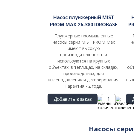
Насос плунжерный MIST
PROM MAX 26-380 IDROBASE
PR
Плунжерные промышленные
насосы серии MIST PROM Max
н
имеют высокую
производительность и
используются на крупных
объектах: в теплицах, на складах,
объ
производствах, для
пылеподавления и декорирования.
пыл
Гарантия - 2 года.
Добавить в заказ
Насосы сери