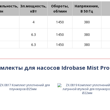
ельность,
Эл.мощность,
Обороты,
Напряжение,
ин
кВт
об/мин
В 50 Гц
4
1450
380
6.3
1450
380
6.3
1450
380
млекты для насосов Idrobase Mist Pr