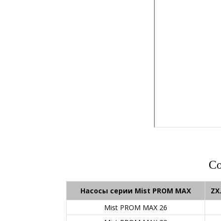
Со
Насосы серии Mist PROM MAX
ZX
Mist PROM MAX 26