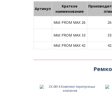
Краткое
Производит
Артикул
наименование
л/м
Mist PROM MAX 26
26
Mist PROM MAX 33
33
Mist PROM MAX 42
42
Ремко