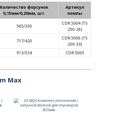
Количество форсунок
Артикул
0,15мм/0,20мм, шт.
помпы
CDR.5004 (TS
565/330
250-26)
CDR.5006 (TS
717/420
200-33)
913/534
CDR.5005
om Max