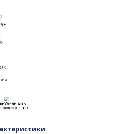
T
ASE
е
ax
дах,
ния.
рактеристики