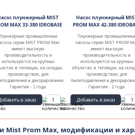
Насос плунжерный MIST
Насос плунжерный MIS
OM MAX 33-380 IDROBASE
PROM MAX 42-380 IDROB
Плунжерные промышленные
Плунжерные промышленны
асосы серии MIST PROM Max
насосы серии MIST PROM M
имеют высокую
имеют высокую
производительность и
производительность и
используются на крупных
используются на крупных
ектах: в теплицах, на складах,
объектах: в теплицах, на скла
производствах, для
производствах, для
еподавления и декорирования.
пылеподавления и декорирова
Гарантия - 2 года.
Гарантия - 2 года.
Добавить в заказ
Добавить в заказ
и Mist Prom Max, модификации и ха