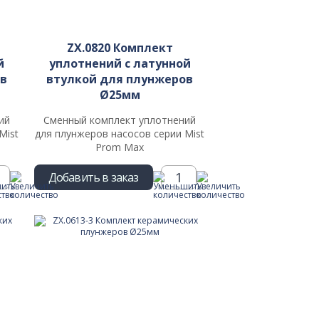
ZX.0820 Комплект
й
уплотнений c латунной
в
втулкой для плунжеров
Ø25мм
ий
Сменный комплект уплотнений
Mist
для плунжеров насосов серии Mist
Prom Max
Добавить в заказ