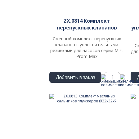
ZX.0814 Комплект
перепускных клапанов
уп
Сменный комплект перепускных
клапанов с уплотнительными
С
резинками для насосов серии Mist
для
Prom Max
Добавить в заказ