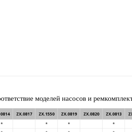
ответствие моделей насосов и ремкомплек
.0814
ZX.0817
ZX.1550
ZX.0819
ZX.0820
ZX.0813
Z
*
*
*
*