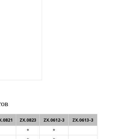
тов
X.0821
ZX.0823
ZX.0612-3
ZX.0613-3
*
*