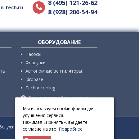
8 (495) 121-26-62
n-tech.ru
8 (928) 206-54-94
Я
ОБОРУДОВАНИЕ
Насосы
Форсунки
сть
Автономные вентиляторы
Idrobase
Technocooling
Весь каталог оборудования
Мы используем cookie-файлы для
улучшения сервиса.
Нажимая «Принять», вы даёте
бслуживание.
8 (495) 121-26-62
согласие на это.
Подробнее
8 (928) 206-54-94