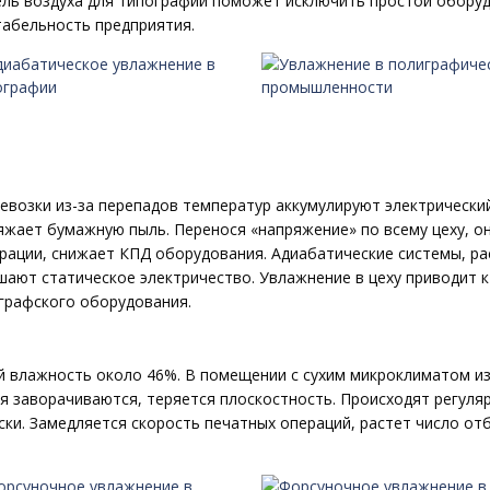
ль воздуха для типографии поможет исключить простои обору
табельность предприятия.
ревозки из-за перепадов температур аккумулируют электрически
жает бумажную пыль. Перенося «напряжение» по всему цеху, о
ерации, снижает КПД оборудования. Адиабатические системы, р
шают статическое электричество. Увлажнение в цеху приводит 
графского оборудования.
й влажность около 46%. В помещении с сухим микроклиматом из
ая заворачиваются, теряется плоскостность. Происходят регуля
ски. Замедляется скорость печатных операций, растет число о