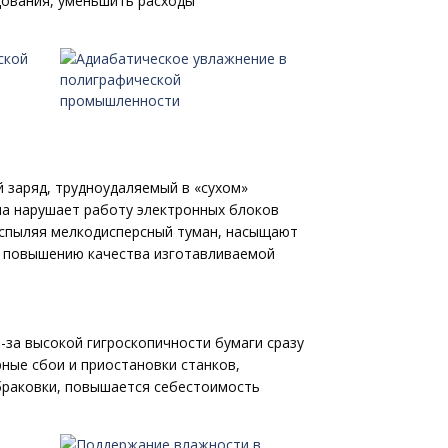
дования, уменьшить расходы
й заряд, трудноудаляемый в «сухом»
на нарушает работу электронных блоков
аспыляя мелкодисперсный туман, насыщают
к повышению качества изготавливаемой
-за высокой гигроскопичности бумаги сразу
рные сбои и приостановки станков,
тбраковки, повышается себестоимость