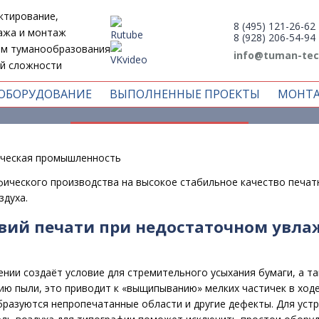
ктирование,
8 (495) 121-26-62
ажа и монтаж
8 (928) 206-54-94
ем туманообразования
info@tuman-tec
й сложности
еское увлажнение воздуха в 
ОБОРУДОВАНИЕ
ВЫПОЛНЕННЫЕ ПРОЕКТЫ
МОНТ
ОТПРАВИТЬ ЗАЯВКУ
ческая промышленность
фического производства на высокое стабильное качество печа
здуха.
вий печати при недостаточном увла
нии создаёт условие для стремительного усыхания бумаги, а т
ию пыли, это приводит к «выщипыванию» мелких частичек в ходе
образуются непропечатанные области и другие дефекты. Для уст