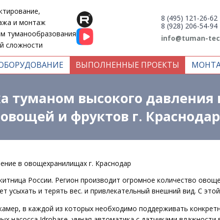
ктирование,
8 (495) 121-26-62
ажа и монтаж
8 (928) 206-54-94
ем туманообразования
info@tuman-tec
й сложности
ОБОРУДОВАНИЕ
ВЫПОЛНЕННЫЕ ПРОЕКТЫ
МОНТ
а туманом высокого давления 
овощей и фруктов г. Краснодар
ение в овощехранилищах г. Краснодар
 житница России. Регион производит огромное количество овоще
 усыхать и терять вес. и привлекательный внешний вид. С этой
 камер, в каждой из которых необходимо поддерживать конкрет
ых насосса Idrobase, умная автоматика с датчиками влажности 